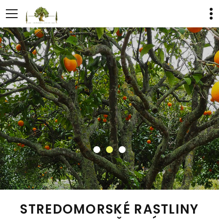
VYTVORTE SI
VO VAŠEJ ZÁHRADE
svoje vlastné
malé Toskánsko
STREDOMORSKÉ RASTLINY